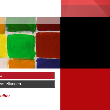
ta
sstellungen
tuiber